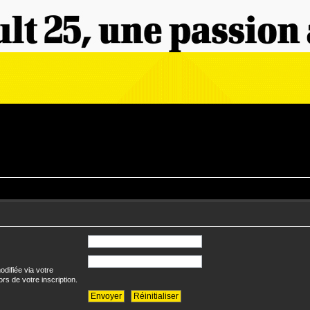
difiée via votre
ors de votre inscription.