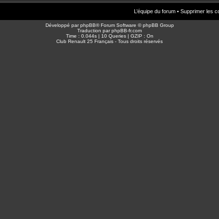
L’équipe du forum
•
Supprimer les c
Développé par
phpBB
® Forum Software © phpBB Group
Traduction par
phpBB-fr.com
Time : 0.044s | 10 Queries | GZIP : On
Club Renault 25 Français - Tous droits réservés