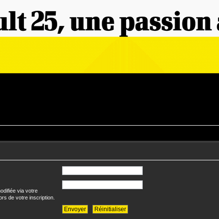
difiée via votre
ors de votre inscription.