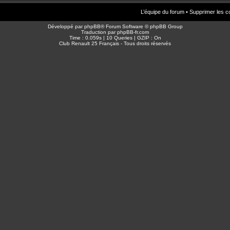
L’équipe du forum
•
Supprimer les c
Développé par
phpBB
® Forum Software © phpBB Group
Traduction par
phpBB-fr.com
Time : 0.059s | 10 Queries | GZIP : On
Club Renault 25 Français - Tous droits réservés