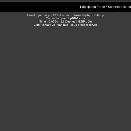
L’équipe du forum
•
Supprimer les c
Développé par
phpBB
® Forum Software © phpBB Group
Traduction par
phpBB-fr.com
Time : 0.052s | 12 Queries | GZIP : On
Club Renault 25 Français - Tous droits réservés