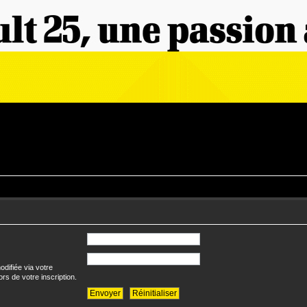
difiée via votre
ors de votre inscription.