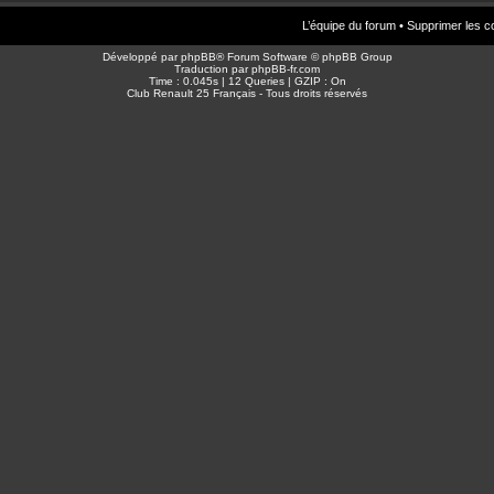
L’équipe du forum
•
Supprimer les c
Développé par
phpBB
® Forum Software © phpBB Group
Traduction par
phpBB-fr.com
Time : 0.045s | 12 Queries | GZIP : On
Club Renault 25 Français - Tous droits réservés