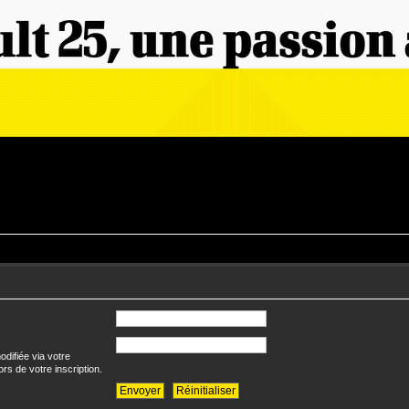
difiée via votre
ors de votre inscription.