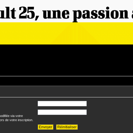
difiée via votre
ors de votre inscription.