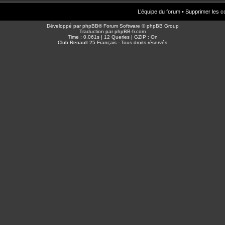
L’équipe du forum
•
Supprimer les c
Développé par
phpBB
® Forum Software © phpBB Group
Traduction par
phpBB-fr.com
Time : 0.061s | 12 Queries | GZIP : On
Club Renault 25 Français - Tous droits réservés