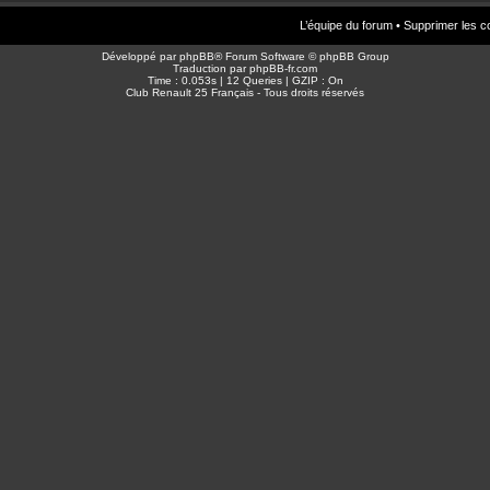
L’équipe du forum
•
Supprimer les c
Développé par
phpBB
® Forum Software © phpBB Group
Traduction par
phpBB-fr.com
Time : 0.053s | 12 Queries | GZIP : On
Club Renault 25 Français - Tous droits réservés