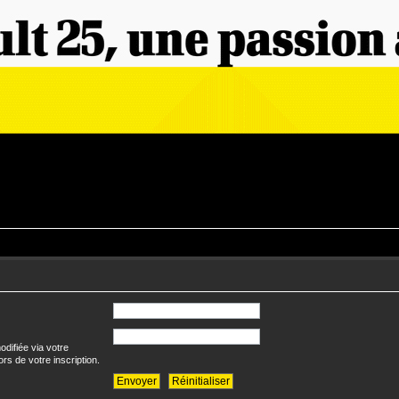
difiée via votre
ors de votre inscription.