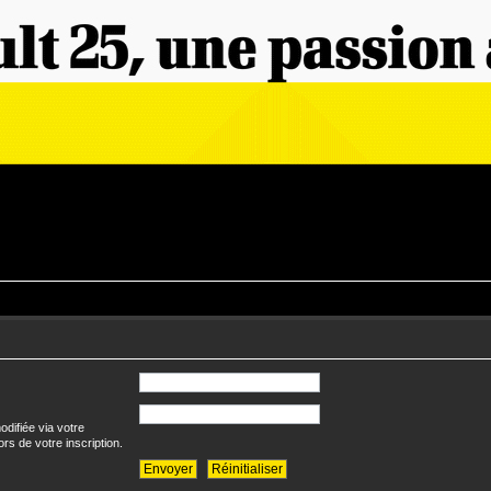
difiée via votre
ors de votre inscription.