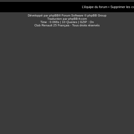
L’équipe du forum
•
Supprimer les c
Développé par
phpBB
® Forum Software © phpBB Group
Traduction par
phpBB-fr.com
Time : 0.066s | 10 Queries | GZIP : On
Club Renault 25 Français - Tous droits réservés