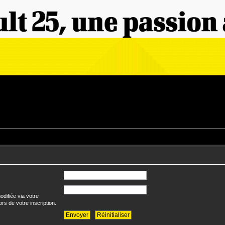
difiée via votre
ors de votre inscription.