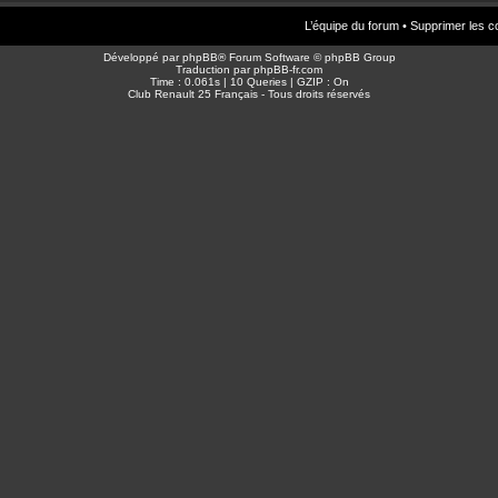
L’équipe du forum
•
Supprimer les c
Développé par
phpBB
® Forum Software © phpBB Group
Traduction par
phpBB-fr.com
Time : 0.061s | 10 Queries | GZIP : On
Club Renault 25 Français - Tous droits réservés