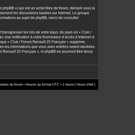
 phpBB ») qui est un script libre de forum, déclaré sous la
seulement les discussions basées sur Internet. Le groupe
rmations au sujet de phpBB, merci de consulter:
transgresser les lois de votre pays, du pays où « Club /
une notification à votre fournisseur d’accès à Internet si
z que « Club / Forum Renault 25 Français » supprime,
utes les informations que vous avez entrées soient stockées
um Renault 25 Français », ni phpBB ne pourront être tenus
ookies du forum
• Heures au format UTC + 1 heure [ Heure d’été ]