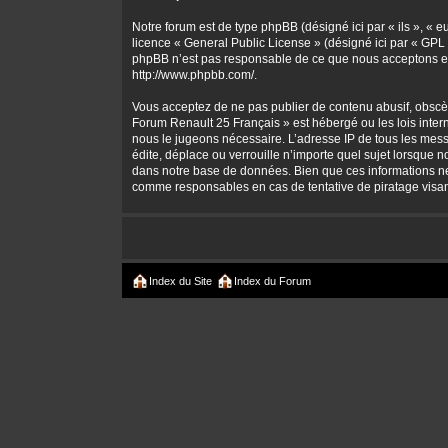
Notre forum est de type phpBB (désigné ici par « ils », « 
licence «
General Public License
» (désigné ici par « GPL 
phpBB n’est pas responsable de ce que nous acceptons et
http://www.phpbb.com/
.
Vous acceptez de ne pas publier de contenu abusif, obscène
Forum Renault 25 Français » est hébergé ou les lois intern
nous le jugeons nécessaire. L’adresse IP de tous les mes
édite, déplace ou verrouille n’importe quel sujet lorsque 
dans notre base de données. Bien que ces informations ne 
comme responsables en cas de tentative de piratage visa
Index du Site
Index du Forum