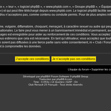
eux », « leur », « logiciel phpBB », « www.phpbb.com », « Groupe phpBB », « Équipes
») et qui peut être téléchargé depuis
www.phpbb.com
. Le logiciel phpBB facilite 
/ou n’acceptons pas, comme contenu ou conduite permis. Pour de plus amples info
, vulgaire, diffamatoire, choquant, menaçant, à caractère sexuel ou autre qui peut 
ationales. Le faire peut vous mener à un bannissement immédiat et permanent, avec 
sages est enregistrée pour aider au renforcement de ces conditions. Vous accepte
nous estimons que cela est nécessaire. En tant qu’utilisateur, vous acceptez que to
soient pas diffusées à une tierce partie sans votre consentement, ni « Club / For
nt à compromettre les données.
L’équipe du forum
•
Supprimer les c
Développé par
phpBB
® Forum Software © phpBB Group
Traduction par
phpBB-fr.com
Time : 0.053s | 14 Queries | GZIP : On
Club Renault 25 Français - Tous droits réservés