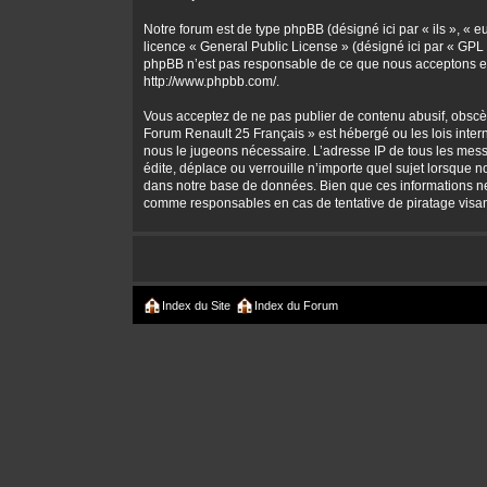
Notre forum est de type phpBB (désigné ici par « ils », « 
licence «
General Public License
» (désigné ici par « GPL 
phpBB n’est pas responsable de ce que nous acceptons et
http://www.phpbb.com/
.
Vous acceptez de ne pas publier de contenu abusif, obscène
Forum Renault 25 Français » est hébergé ou les lois intern
nous le jugeons nécessaire. L’adresse IP de tous les mes
édite, déplace ou verrouille n’importe quel sujet lorsque 
dans notre base de données. Bien que ces informations ne 
comme responsables en cas de tentative de piratage visa
Index du Site
Index du Forum