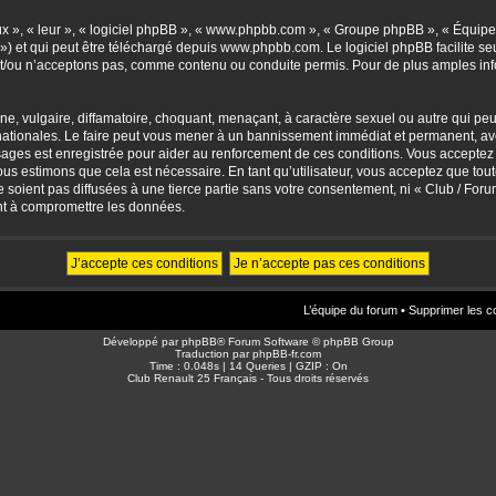
eux », « leur », « logiciel phpBB », « www.phpbb.com », « Groupe phpBB », « Équipes
») et qui peut être téléchargé depuis
www.phpbb.com
. Le logiciel phpBB facilite 
/ou n’acceptons pas, comme contenu ou conduite permis. Pour de plus amples info
, vulgaire, diffamatoire, choquant, menaçant, à caractère sexuel ou autre qui peut 
ationales. Le faire peut vous mener à un bannissement immédiat et permanent, avec 
sages est enregistrée pour aider au renforcement de ces conditions. Vous accepte
nous estimons que cela est nécessaire. En tant qu’utilisateur, vous acceptez que to
soient pas diffusées à une tierce partie sans votre consentement, ni « Club / For
nt à compromettre les données.
L’équipe du forum
•
Supprimer les c
Développé par
phpBB
® Forum Software © phpBB Group
Traduction par
phpBB-fr.com
Time : 0.048s | 14 Queries | GZIP : On
Club Renault 25 Français - Tous droits réservés