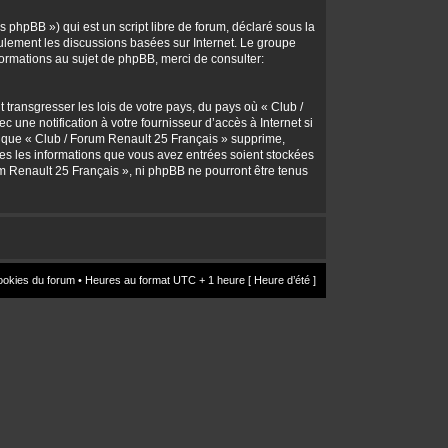
 phpBB ») qui est un script libre de forum, déclaré sous la
seulement les discussions basées sur Internet. Le groupe
rmations au sujet de phpBB, merci de consulter:
transgresser les lois de votre pays, du pays où « Club /
une notification à votre fournisseur d’accès à Internet si
z que « Club / Forum Renault 25 Français » supprime,
utes les informations que vous avez entrées soient stockées
um Renault 25 Français », ni phpBB ne pourront être tenus
ookies du forum
• Heures au format UTC + 1 heure [ Heure d’été ]