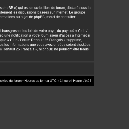
 phpBB ») qui est un script libre de forum, déclaré sous la
seulement les discussions basées sur Internet. Le groupe
rmations au sujet de phpBB, merci de consulter:
transgresser les lois de votre pays, du pays où « Club /
une notification à votre fournisseur d’accès à Internet si
z que « Club / Forum Renault 25 Français » supprime,
utes les informations que vous avez entrées soient stockées
um Renault 25 Français », ni phpBB ne pourront être tenus
ookies du forum
• Heures au format UTC + 1 heure [ Heure d’été ]