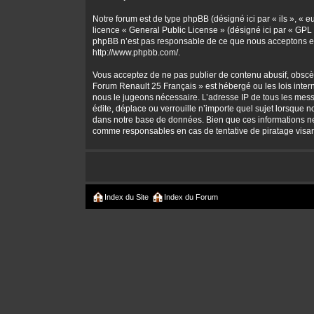
Notre forum est de type phpBB (désigné ici par « ils », « 
licence «
General Public License
» (désigné ici par « GPL 
phpBB n’est pas responsable de ce que nous acceptons et
http://www.phpbb.com/
.
Vous acceptez de ne pas publier de contenu abusif, obscène
Forum Renault 25 Français » est hébergé ou les lois intern
nous le jugeons nécessaire. L’adresse IP de tous les mes
édite, déplace ou verrouille n’importe quel sujet lorsque 
dans notre base de données. Bien que ces informations ne 
comme responsables en cas de tentative de piratage visa
Index du Site
Index du Forum