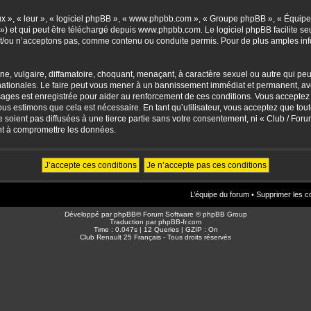
eux », « leur », « logiciel phpBB », « www.phpbb.com », « Groupe phpBB », « Équipes
») et qui peut être téléchargé depuis
www.phpbb.com
. Le logiciel phpBB facilite 
/ou n’acceptons pas, comme contenu ou conduite permis. Pour de plus amples info
, vulgaire, diffamatoire, choquant, menaçant, à caractère sexuel ou autre qui peut 
ationales. Le faire peut vous mener à un bannissement immédiat et permanent, avec 
sages est enregistrée pour aider au renforcement de ces conditions. Vous accepte
nous estimons que cela est nécessaire. En tant qu’utilisateur, vous acceptez que to
soient pas diffusées à une tierce partie sans votre consentement, ni « Club / For
nt à compromettre les données.
L’équipe du forum
•
Supprimer les c
Développé par
phpBB
® Forum Software © phpBB Group
Traduction par
phpBB-fr.com
Time : 0.047s | 12 Queries | GZIP : On
Club Renault 25 Français - Tous droits réservés