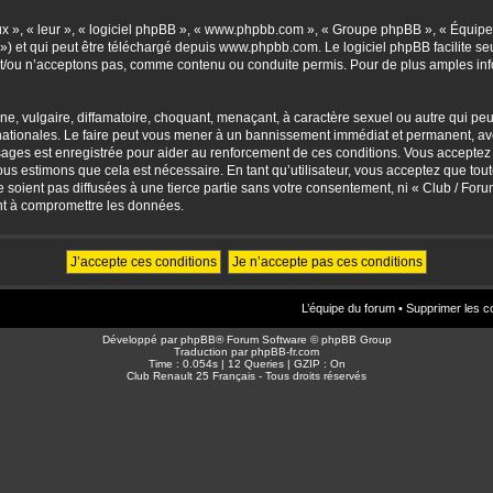
eux », « leur », « logiciel phpBB », « www.phpbb.com », « Groupe phpBB », « Équipes
») et qui peut être téléchargé depuis
www.phpbb.com
. Le logiciel phpBB facilite 
/ou n’acceptons pas, comme contenu ou conduite permis. Pour de plus amples info
, vulgaire, diffamatoire, choquant, menaçant, à caractère sexuel ou autre qui peut 
ationales. Le faire peut vous mener à un bannissement immédiat et permanent, avec 
sages est enregistrée pour aider au renforcement de ces conditions. Vous accepte
nous estimons que cela est nécessaire. En tant qu’utilisateur, vous acceptez que to
soient pas diffusées à une tierce partie sans votre consentement, ni « Club / For
nt à compromettre les données.
L’équipe du forum
•
Supprimer les c
Développé par
phpBB
® Forum Software © phpBB Group
Traduction par
phpBB-fr.com
Time : 0.054s | 12 Queries | GZIP : On
Club Renault 25 Français - Tous droits réservés