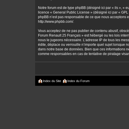
Notre forum est de type phpBB (désigné ici par « ils », « 
licence «
General Public License
» (désigné ici par « GPL 
phpBB n’est pas responsable de ce que nous acceptons et
http://www.phpbb.com/
.
Vous acceptez de ne pas publier de contenu abusif, obscène
Forum Renault 25 Français » est hébergé ou les lois intern
nous le jugeons nécessaire. L’adresse IP de tous les mes
édite, déplace ou verrouille n’importe quel sujet lorsque 
dans notre base de données. Bien que ces informations ne 
comme responsables en cas de tentative de piratage visa
Index du Site
Index du Forum