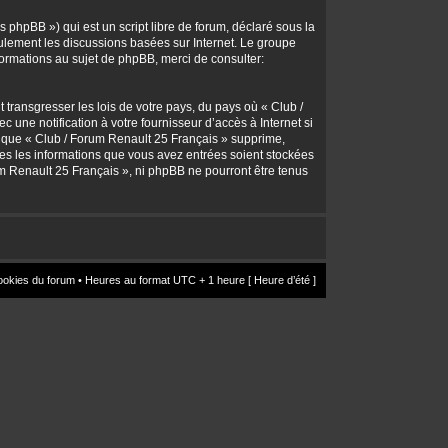
 phpBB ») qui est un script libre de forum, déclaré sous la
seulement les discussions basées sur Internet. Le groupe
rmations au sujet de phpBB, merci de consulter:
transgresser les lois de votre pays, du pays où « Club /
une notification à votre fournisseur d’accès à Internet si
z que « Club / Forum Renault 25 Français » supprime,
utes les informations que vous avez entrées soient stockées
um Renault 25 Français », ni phpBB ne pourront être tenus
ookies du forum
• Heures au format UTC + 1 heure [ Heure d’été ]