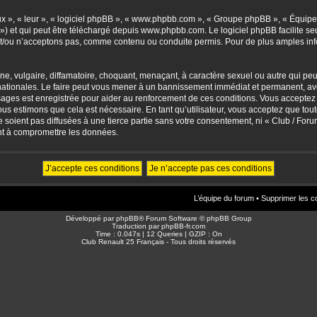
eux », « leur », « logiciel phpBB », « www.phpbb.com », « Groupe phpBB », « Équipes
») et qui peut être téléchargé depuis
www.phpbb.com
. Le logiciel phpBB facilite 
/ou n’acceptons pas, comme contenu ou conduite permis. Pour de plus amples info
, vulgaire, diffamatoire, choquant, menaçant, à caractère sexuel ou autre qui peut 
ationales. Le faire peut vous mener à un bannissement immédiat et permanent, avec 
sages est enregistrée pour aider au renforcement de ces conditions. Vous accepte
nous estimons que cela est nécessaire. En tant qu’utilisateur, vous acceptez que to
soient pas diffusées à une tierce partie sans votre consentement, ni « Club / For
nt à compromettre les données.
L’équipe du forum
•
Supprimer les c
Développé par
phpBB
® Forum Software © phpBB Group
Traduction par
phpBB-fr.com
Time : 0.047s | 12 Queries | GZIP : On
Club Renault 25 Français - Tous droits réservés