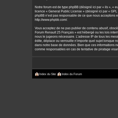
Notre forum est de type phpBB (désigné ici par « ils », « 
licence «
General Public License
» (désigné ici par « GPL 
phpBB n’est pas responsable de ce que nous acceptons et
http://www.phpbb.com/
.
Vous acceptez de ne pas publier de contenu abusif, obscène
Forum Renault 25 Français » est hébergé ou les lois intern
nous le jugeons nécessaire. L’adresse IP de tous les mes
édite, déplace ou verrouille n’importe quel sujet lorsque 
dans notre base de données. Bien que ces informations ne 
comme responsables en cas de tentative de piratage visa
Index du Site
Index du Forum