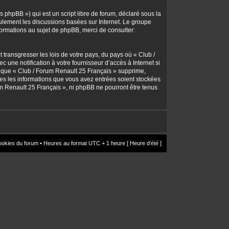
 phpBB ») qui est un script libre de forum, déclaré sous la
seulement les discussions basées sur Internet. Le groupe
rmations au sujet de phpBB, merci de consulter:
transgresser les lois de votre pays, du pays où « Club /
une notification à votre fournisseur d’accès à Internet si
z que « Club / Forum Renault 25 Français » supprime,
utes les informations que vous avez entrées soient stockées
um Renault 25 Français », ni phpBB ne pourront être tenus
ookies du forum
• Heures au format UTC + 1 heure [ Heure d’été ]