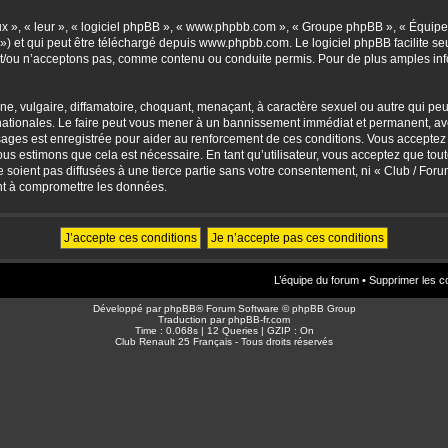
eux », « leur », « logiciel phpBB », « www.phpbb.com », « Groupe phpBB », « Équipes
») et qui peut être téléchargé depuis
www.phpbb.com
. Le logiciel phpBB facilite 
/ou n’acceptons pas, comme contenu ou conduite permis. Pour de plus amples info
, vulgaire, diffamatoire, choquant, menaçant, à caractère sexuel ou autre qui peut 
ationales. Le faire peut vous mener à un bannissement immédiat et permanent, avec 
sages est enregistrée pour aider au renforcement de ces conditions. Vous accepte
nous estimons que cela est nécessaire. En tant qu’utilisateur, vous acceptez que to
soient pas diffusées à une tierce partie sans votre consentement, ni « Club / For
nt à compromettre les données.
L’équipe du forum
•
Supprimer les c
Développé par
phpBB
® Forum Software © phpBB Group
Traduction par
phpBB-fr.com
Time : 0.068s | 12 Queries | GZIP : On
Club Renault 25 Français - Tous droits réservés