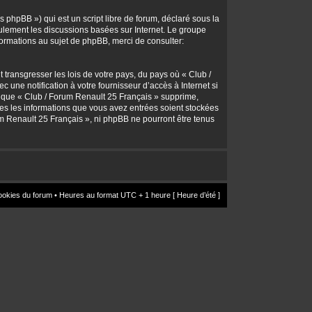
 phpBB ») qui est un script libre de forum, déclaré sous la
seulement les discussions basées sur Internet. Le groupe
rmations au sujet de phpBB, merci de consulter:
transgresser les lois de votre pays, du pays où « Club /
une notification à votre fournisseur d’accès à Internet si
z que « Club / Forum Renault 25 Français » supprime,
utes les informations que vous avez entrées soient stockées
um Renault 25 Français », ni phpBB ne pourront être tenus
ookies du forum
• Heures au format UTC + 1 heure [ Heure d’été ]