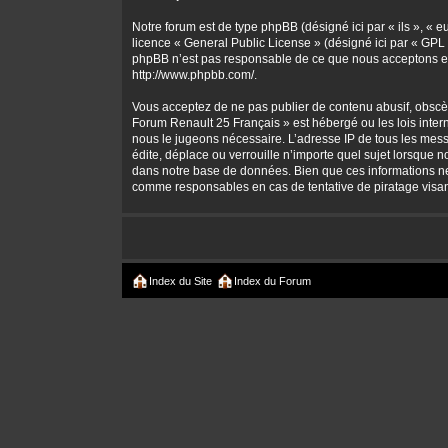
Notre forum est de type phpBB (désigné ici par « ils », « 
licence «
General Public License
» (désigné ici par « GPL 
phpBB n’est pas responsable de ce que nous acceptons et
http://www.phpbb.com/
.
Vous acceptez de ne pas publier de contenu abusif, obscène
Forum Renault 25 Français » est hébergé ou les lois intern
nous le jugeons nécessaire. L’adresse IP de tous les mes
édite, déplace ou verrouille n’importe quel sujet lorsque 
dans notre base de données. Bien que ces informations ne 
comme responsables en cas de tentative de piratage visa
Index du Site
Index du Forum