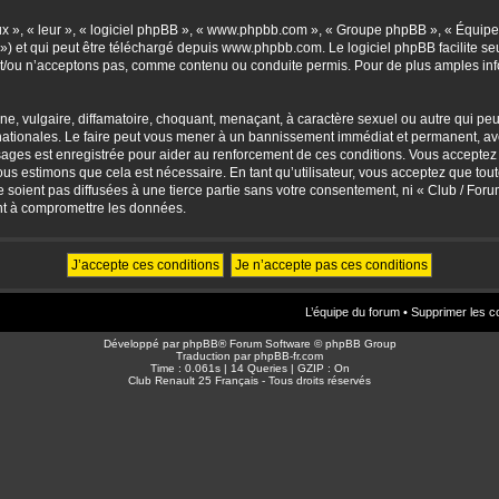
eux », « leur », « logiciel phpBB », « www.phpbb.com », « Groupe phpBB », « Équipes
») et qui peut être téléchargé depuis
www.phpbb.com
. Le logiciel phpBB facilite 
/ou n’acceptons pas, comme contenu ou conduite permis. Pour de plus amples info
, vulgaire, diffamatoire, choquant, menaçant, à caractère sexuel ou autre qui peut 
ationales. Le faire peut vous mener à un bannissement immédiat et permanent, avec 
sages est enregistrée pour aider au renforcement de ces conditions. Vous accepte
nous estimons que cela est nécessaire. En tant qu’utilisateur, vous acceptez que to
soient pas diffusées à une tierce partie sans votre consentement, ni « Club / For
nt à compromettre les données.
L’équipe du forum
•
Supprimer les c
Développé par
phpBB
® Forum Software © phpBB Group
Traduction par
phpBB-fr.com
Time : 0.061s | 14 Queries | GZIP : On
Club Renault 25 Français - Tous droits réservés