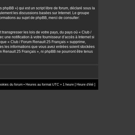
 phpBB ») qui est un script libre de forum, déclaré sous la
seulement les discussions basées sur Internet. Le groupe
rmations au sujet de phpBB, merci de consulter:
transgresser les lois de votre pays, du pays où « Club /
une notification à votre fournisseur d’accès à Internet si
z que « Club / Forum Renault 25 Français » supprime,
utes les informations que vous avez entrées soient stockées
um Renault 25 Français », ni phpBB ne pourront être tenus
ookies du forum
• Heures au format UTC + 1 heure [ Heure d’été ]