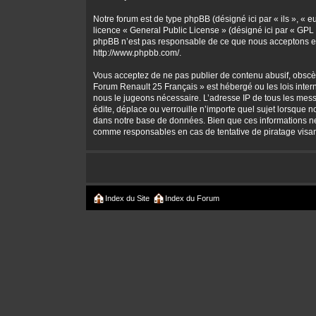
Notre forum est de type phpBB (désigné ici par « ils », « 
licence «
General Public License
» (désigné ici par « GPL 
phpBB n’est pas responsable de ce que nous acceptons et
http://www.phpbb.com/
.
Vous acceptez de ne pas publier de contenu abusif, obscène
Forum Renault 25 Français » est hébergé ou les lois intern
nous le jugeons nécessaire. L’adresse IP de tous les mes
édite, déplace ou verrouille n’importe quel sujet lorsque 
dans notre base de données. Bien que ces informations ne 
comme responsables en cas de tentative de piratage visa
Index du Site
Index du Forum