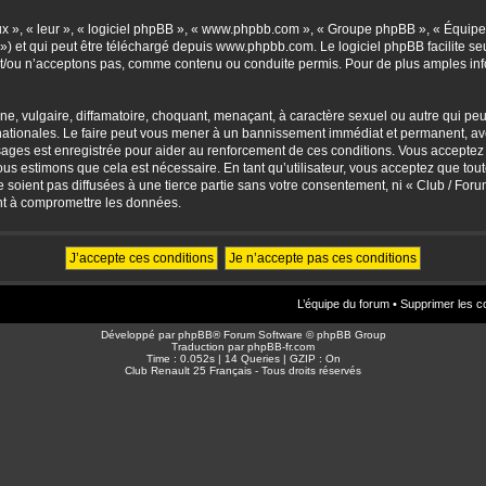
eux », « leur », « logiciel phpBB », « www.phpbb.com », « Groupe phpBB », « Équipes
») et qui peut être téléchargé depuis
www.phpbb.com
. Le logiciel phpBB facilite 
/ou n’acceptons pas, comme contenu ou conduite permis. Pour de plus amples info
, vulgaire, diffamatoire, choquant, menaçant, à caractère sexuel ou autre qui peut 
ationales. Le faire peut vous mener à un bannissement immédiat et permanent, avec 
sages est enregistrée pour aider au renforcement de ces conditions. Vous accepte
nous estimons que cela est nécessaire. En tant qu’utilisateur, vous acceptez que to
soient pas diffusées à une tierce partie sans votre consentement, ni « Club / For
nt à compromettre les données.
L’équipe du forum
•
Supprimer les c
Développé par
phpBB
® Forum Software © phpBB Group
Traduction par
phpBB-fr.com
Time : 0.052s | 14 Queries | GZIP : On
Club Renault 25 Français - Tous droits réservés