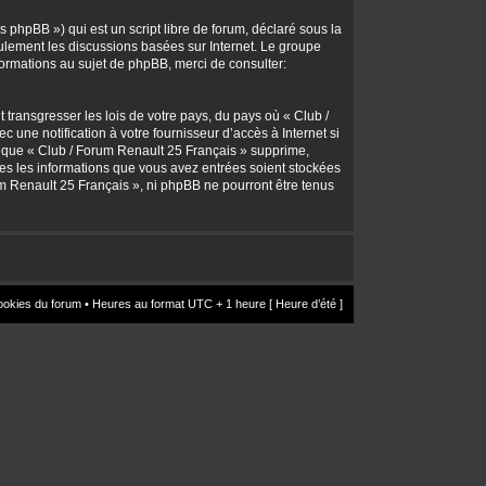
 phpBB ») qui est un script libre de forum, déclaré sous la
seulement les discussions basées sur Internet. Le groupe
rmations au sujet de phpBB, merci de consulter:
transgresser les lois de votre pays, du pays où « Club /
une notification à votre fournisseur d’accès à Internet si
z que « Club / Forum Renault 25 Français » supprime,
utes les informations que vous avez entrées soient stockées
um Renault 25 Français », ni phpBB ne pourront être tenus
ookies du forum
• Heures au format UTC + 1 heure [ Heure d’été ]