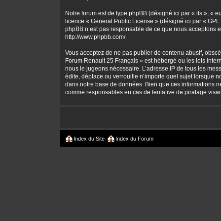
Notre forum est de type phpBB (désigné ici par « ils », « 
licence «
General Public License
» (désigné ici par « GPL 
phpBB n’est pas responsable de ce que nous acceptons et
http://www.phpbb.com/
.
Vous acceptez de ne pas publier de contenu abusif, obscène
Forum Renault 25 Français » est hébergé ou les lois intern
nous le jugeons nécessaire. L’adresse IP de tous les mes
édite, déplace ou verrouille n’importe quel sujet lorsque 
dans notre base de données. Bien que ces informations ne 
comme responsables en cas de tentative de piratage visa
Index du Site
Index du Forum