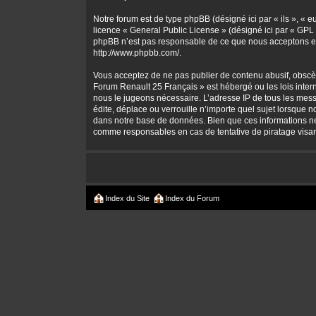
Notre forum est de type phpBB (désigné ici par « ils », « 
licence «
General Public License
» (désigné ici par « GPL 
phpBB n’est pas responsable de ce que nous acceptons et
http://www.phpbb.com/
.
Vous acceptez de ne pas publier de contenu abusif, obscène
Forum Renault 25 Français » est hébergé ou les lois intern
nous le jugeons nécessaire. L’adresse IP de tous les mes
édite, déplace ou verrouille n’importe quel sujet lorsque 
dans notre base de données. Bien que ces informations ne 
comme responsables en cas de tentative de piratage visa
Index du Site
Index du Forum