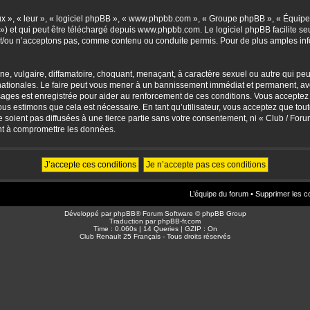
eux », « leur », « logiciel phpBB », « www.phpbb.com », « Groupe phpBB », « Équipes
») et qui peut être téléchargé depuis
www.phpbb.com
. Le logiciel phpBB facilite 
/ou n’acceptons pas, comme contenu ou conduite permis. Pour de plus amples info
, vulgaire, diffamatoire, choquant, menaçant, à caractère sexuel ou autre qui peut 
ationales. Le faire peut vous mener à un bannissement immédiat et permanent, avec 
sages est enregistrée pour aider au renforcement de ces conditions. Vous accepte
nous estimons que cela est nécessaire. En tant qu’utilisateur, vous acceptez que to
soient pas diffusées à une tierce partie sans votre consentement, ni « Club / For
nt à compromettre les données.
L’équipe du forum
•
Supprimer les c
Développé par
phpBB
® Forum Software © phpBB Group
Traduction par
phpBB-fr.com
Time : 0.060s | 14 Queries | GZIP : On
Club Renault 25 Français - Tous droits réservés