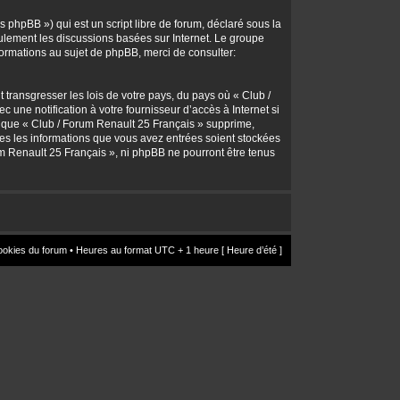
 phpBB ») qui est un script libre de forum, déclaré sous la
seulement les discussions basées sur Internet. Le groupe
rmations au sujet de phpBB, merci de consulter:
transgresser les lois de votre pays, du pays où « Club /
une notification à votre fournisseur d’accès à Internet si
z que « Club / Forum Renault 25 Français » supprime,
utes les informations que vous avez entrées soient stockées
um Renault 25 Français », ni phpBB ne pourront être tenus
ookies du forum
• Heures au format UTC + 1 heure [ Heure d’été ]