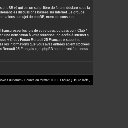
 phpBB ») qui est un script libre de forum, déclaré sous la
seulement les discussions basées sur Internet. Le groupe
rmations au sujet de phpBB, merci de consulter:
transgresser les lois de votre pays, du pays où « Club /
une notification à votre fournisseur d’accès à Internet si
z que « Club / Forum Renault 25 Français » supprime,
utes les informations que vous avez entrées soient stockées
um Renault 25 Français », ni phpBB ne pourront être tenus
ookies du forum
• Heures au format UTC + 1 heure [ Heure d’été ]