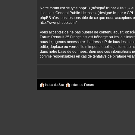
Notre forum est de type phpBB (désigné ici par « ils », « 
licence «
General Public License
» (désigné ici par « GPL 
phpBB n’est pas responsable de ce que nous acceptons et
http://www.phpbb.com/
.
Vous acceptez de ne pas publier de contenu abusif, obscène
Forum Renault 25 Français » est hébergé ou les lois intern
nous le jugeons nécessaire. L’adresse IP de tous les mes
édite, déplace ou verrouille n’importe quel sujet lorsque 
dans notre base de données. Bien que ces informations ne 
comme responsables en cas de tentative de piratage visa
Index du Site
Index du Forum