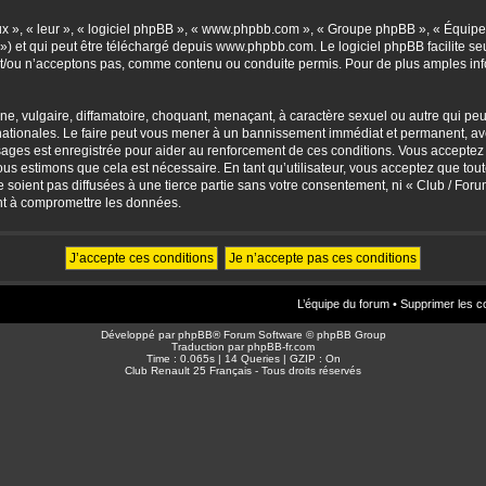
eux », « leur », « logiciel phpBB », « www.phpbb.com », « Groupe phpBB », « Équipes
») et qui peut être téléchargé depuis
www.phpbb.com
. Le logiciel phpBB facilite 
/ou n’acceptons pas, comme contenu ou conduite permis. Pour de plus amples info
, vulgaire, diffamatoire, choquant, menaçant, à caractère sexuel ou autre qui peut 
ationales. Le faire peut vous mener à un bannissement immédiat et permanent, avec 
sages est enregistrée pour aider au renforcement de ces conditions. Vous accepte
nous estimons que cela est nécessaire. En tant qu’utilisateur, vous acceptez que to
soient pas diffusées à une tierce partie sans votre consentement, ni « Club / For
nt à compromettre les données.
L’équipe du forum
•
Supprimer les c
Développé par
phpBB
® Forum Software © phpBB Group
Traduction par
phpBB-fr.com
Time : 0.065s | 14 Queries | GZIP : On
Club Renault 25 Français - Tous droits réservés