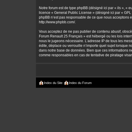
Notre forum est de type phpBB (désigné ici par « ils », « 
licence «
General Public License
» (désigné ici par « GPL 
phpBB n’est pas responsable de ce que nous acceptons et
http://www.phpbb.com/
.
Vous acceptez de ne pas publier de contenu abusif, obscène
Forum Renault 25 Français » est hébergé ou les lois intern
nous le jugeons nécessaire. L’adresse IP de tous les mes
édite, déplace ou verrouille n’importe quel sujet lorsque 
dans notre base de données. Bien que ces informations ne 
comme responsables en cas de tentative de piratage visa
Index du Site
Index du Forum