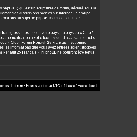
 phpBB ») qui est un script libre de forum, déclaré sous la
seulement les discussions basées sur Internet. Le groupe
rmations au sujet de phpBB, merci de consulter:
transgresser les lois de votre pays, du pays où « Club /
une notification à votre fournisseur d’accès à Internet si
z que « Club / Forum Renault 25 Français » supprime,
utes les informations que vous avez entrées soient stockées
um Renault 25 Français », ni phpBB ne pourront être tenus
ookies du forum
• Heures au format UTC + 1 heure [ Heure d’été ]