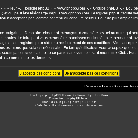
eux », « leur », « logiciel phpBB », « www.phpbb.com », « Groupe phpBB », « Équipes
») et qui peut être téléchargé depuis
www.phpbb.com
. Le logiciel phpBB facilite 
/ou n’acceptons pas, comme contenu ou conduite permis. Pour de plus amples info
, vulgaire, diffamatoire, choquant, menaçant, à caractère sexuel ou autre qui peut 
ationales. Le faire peut vous mener à un bannissement immédiat et permanent, avec 
sages est enregistrée pour aider au renforcement de ces conditions. Vous accepte
nous estimons que cela est nécessaire. En tant qu’utilisateur, vous acceptez que to
soient pas diffusées à une tierce partie sans votre consentement, ni « Club / For
nt à compromettre les données.
L’équipe du forum
•
Supprimer les c
Développé par
phpBB
® Forum Software © phpBB Group
Traduction par
phpBB-fr.com
Time : 0.049s | 12 Queries | GZIP : On
Club Renault 25 Français - Tous droits réservés