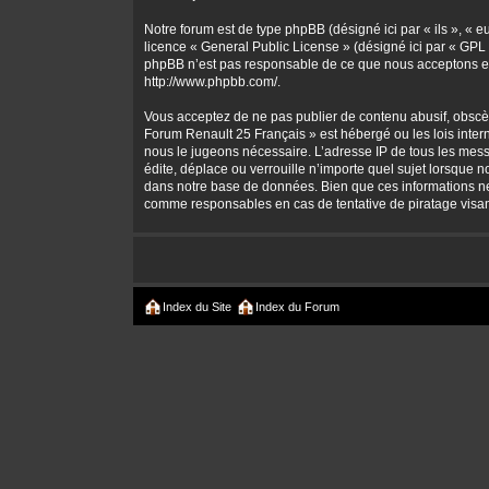
Notre forum est de type phpBB (désigné ici par « ils », « 
licence «
General Public License
» (désigné ici par « GPL 
phpBB n’est pas responsable de ce que nous acceptons et
http://www.phpbb.com/
.
Vous acceptez de ne pas publier de contenu abusif, obscène
Forum Renault 25 Français » est hébergé ou les lois intern
nous le jugeons nécessaire. L’adresse IP de tous les mes
édite, déplace ou verrouille n’importe quel sujet lorsque 
dans notre base de données. Bien que ces informations ne 
comme responsables en cas de tentative de piratage visa
Index du Site
Index du Forum