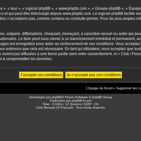
eux », « leur », « logiciel phpBB », « www.phpbb.com », « Groupe phpBB », « Équipes
») et qui peut être téléchargé depuis
www.phpbb.com
. Le logiciel phpBB facilite 
/ou n’acceptons pas, comme contenu ou conduite permis. Pour de plus amples info
, vulgaire, diffamatoire, choquant, menaçant, à caractère sexuel ou autre qui peut 
ationales. Le faire peut vous mener à un bannissement immédiat et permanent, avec 
sages est enregistrée pour aider au renforcement de ces conditions. Vous accepte
nous estimons que cela est nécessaire. En tant qu’utilisateur, vous acceptez que to
soient pas diffusées à une tierce partie sans votre consentement, ni « Club / For
nt à compromettre les données.
L’équipe du forum
•
Supprimer les c
Développé par
phpBB
® Forum Software © phpBB Group
Traduction par
phpBB-fr.com
Time : 0.049s | 12 Queries | GZIP : On
Club Renault 25 Français - Tous droits réservés