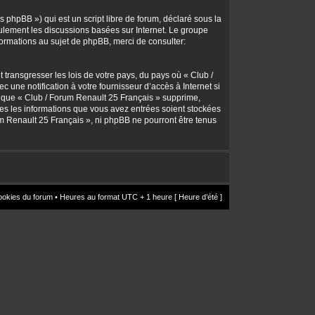
 phpBB ») qui est un script libre de forum, déclaré sous la
seulement les discussions basées sur Internet. Le groupe
rmations au sujet de phpBB, merci de consulter:
transgresser les lois de votre pays, du pays où « Club /
une notification à votre fournisseur d’accès à Internet si
z que « Club / Forum Renault 25 Français » supprime,
utes les informations que vous avez entrées soient stockées
um Renault 25 Français », ni phpBB ne pourront être tenus
ookies du forum
• Heures au format UTC + 1 heure [ Heure d’été ]