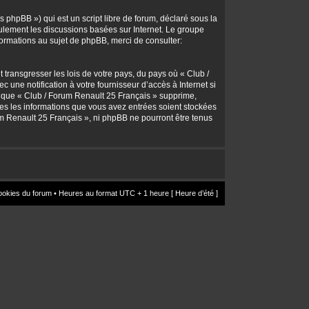
 phpBB ») qui est un script libre de forum, déclaré sous la
seulement les discussions basées sur Internet. Le groupe
rmations au sujet de phpBB, merci de consulter:
transgresser les lois de votre pays, du pays où « Club /
une notification à votre fournisseur d’accès à Internet si
z que « Club / Forum Renault 25 Français » supprime,
utes les informations que vous avez entrées soient stockées
um Renault 25 Français », ni phpBB ne pourront être tenus
ookies du forum
• Heures au format UTC + 1 heure [ Heure d’été ]