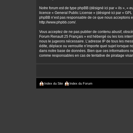
Notre forum est de type phpBB (désigné ici par « ils », « 
licence «
General Public License
» (désigné ici par « GPL 
phpBB n’est pas responsable de ce que nous acceptons et
http://www.phpbb.com/
.
Vous acceptez de ne pas publier de contenu abusif, obscène
Forum Renault 25 Français » est hébergé ou les lois intern
nous le jugeons nécessaire. L’adresse IP de tous les mes
édite, déplace ou verrouille n’importe quel sujet lorsque 
dans notre base de données. Bien que ces informations ne 
comme responsables en cas de tentative de piratage visa
Index du Site
Index du Forum