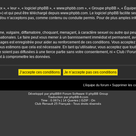
eux », « leur », « logiciel phpBB », « www.phpbb.com », « Groupe phpBB », « Équipes
») et qui peut être téléchargé depuis
www.phpbb.com
. Le logiciel phpBB facilite 
/ou n’acceptons pas, comme contenu ou conduite permis. Pour de plus amples info
, vulgaire, diffamatoire, choquant, menaçant, à caractère sexuel ou autre qui peut 
ationales. Le faire peut vous mener à un bannissement immédiat et permanent, avec 
sages est enregistrée pour aider au renforcement de ces conditions. Vous accepte
nous estimons que cela est nécessaire. En tant qu’utilisateur, vous acceptez que to
soient pas diffusées à une tierce partie sans votre consentement, ni « Club / For
nt à compromettre les données.
L’équipe du forum
•
Supprimer les c
Développé par
phpBB
® Forum Software © phpBB Group
Traduction par
phpBB-fr.com
Time : 0.067s | 14 Queries | GZIP : On
Club Renault 25 Français - Tous droits réservés