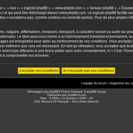
eux », « leur », « logiciel phpBB », « www.phpbb.com », « Groupe phpBB », « Équipes
») et qui peut être téléchargé depuis
www.phpbb.com
. Le logiciel phpBB facilite 
/ou n’acceptons pas, comme contenu ou conduite permis. Pour de plus amples info
, vulgaire, diffamatoire, choquant, menaçant, à caractère sexuel ou autre qui peut 
ationales. Le faire peut vous mener à un bannissement immédiat et permanent, avec 
sages est enregistrée pour aider au renforcement de ces conditions. Vous accepte
nous estimons que cela est nécessaire. En tant qu’utilisateur, vous acceptez que to
soient pas diffusées à une tierce partie sans votre consentement, ni « Club / For
nt à compromettre les données.
L’équipe du forum
•
Supprimer les c
Développé par
phpBB
® Forum Software © phpBB Group
Traduction par
phpBB-fr.com
Time : 0.058s | 14 Queries | GZIP : On
Club Renault 25 Français - Tous droits réservés