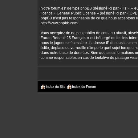
Notre forum est de type phpBB (désigné ici par « ils », « 
licence «
General Public License
» (désigné ici par « GPL 
phpBB n’est pas responsable de ce que nous acceptons et
http://www.phpbb.com/
.
Vous acceptez de ne pas publier de contenu abusif, obscène
Forum Renault 25 Français » est hébergé ou les lois intern
nous le jugeons nécessaire. L’adresse IP de tous les mes
édite, déplace ou verrouille n’importe quel sujet lorsque 
dans notre base de données. Bien que ces informations ne 
comme responsables en cas de tentative de piratage visa
Index du Site
Index du Forum