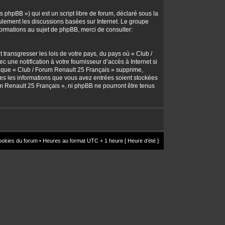
 phpBB ») qui est un script libre de forum, déclaré sous la
seulement les discussions basées sur Internet. Le groupe
rmations au sujet de phpBB, merci de consulter:
transgresser les lois de votre pays, du pays où « Club /
une notification à votre fournisseur d’accès à Internet si
z que « Club / Forum Renault 25 Français » supprime,
utes les informations que vous avez entrées soient stockées
um Renault 25 Français », ni phpBB ne pourront être tenus
ookies du forum
• Heures au format UTC + 1 heure [ Heure d’été ]