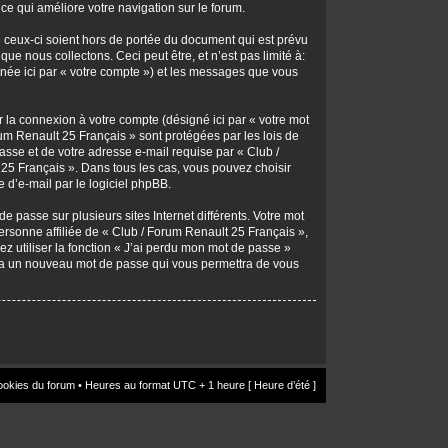
 ce qui améliore votre navigation sur le forum.
 ceux-ci soient hors de portée du document qui est prévu
e nous collectons. Ceci peut être, et n’est pas limité à:
signée ici par « votre compte ») et les messages que vous
r la connexion à votre compte (désigné ici par « votre mot
rum Renault 25 Français » sont protégées par les lois de
asse et de votre adresse e-mail requise par « Club /
t 25 Français ». Dans tous les cas, vous pouvez choisir
 d’e-mail par le logiciel phpBB.
 passe sur plusieurs sites Internet différents. Votre mot
rsonne affiliée de « Club / Forum Renault 25 Français »,
 utiliser la fonction « J’ai perdu mon mot de passe »
rera un nouveau mot de passe qui vous permettra de vous
ookies du forum
• Heures au format UTC + 1 heure [ Heure d’été ]