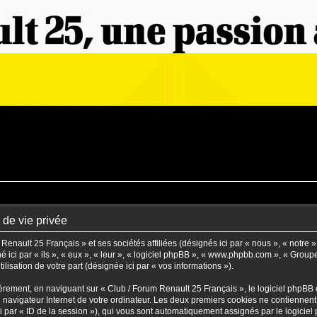
 de vie privée
enault 25 Français » et ses sociétés affiliées (désignés ici par « nous », « notre 
 ici par « ils », « eux », « leur », « logiciel phpBB », « www.phpbb.com », « Grou
lisation de votre part (désignée ici par « vos informations »).
rement, en naviguant sur « Club / Forum Renault 25 Français », le logiciel phpBB c
u navigateur Internet de votre ordinateur. Les deux premiers cookies ne contiennent q
né ici par « ID de la session »), qui vous sont automatiquement assignés par le logic