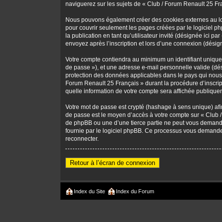
naviguerez sur les sujets de « Club / Forum Renault 25 Fran
Nous pouvons également créer des cookies externes au log
pour couvrir seulement les pages créées par le logiciel ph
la publication en tant qu’utilisateur invité (désignée ici 
envoyez après l’inscription et lors d’une connexion (désig
Votre compte contiendra au minimum un identifiant unique (
de passe »), et une adresse e-mail personnelle valide (dés
protection des données applicables dans le pays qui nous 
Forum Renault 25 Français » durant la procédure d’inscripti
quelle information de votre compte sera affichée publiquem
Votre mot de passe est crypté (hashage à sens unique) afin
de passe est le moyen d’accès à votre compte sur « Club 
de phpBB ou une d’une tierce partie ne peut vous demander
fournie par le logiciel phpBB. Ce processus vous demander
reconnecter.
Retour à l’écran de connexion
Index du Site
Index du Forum