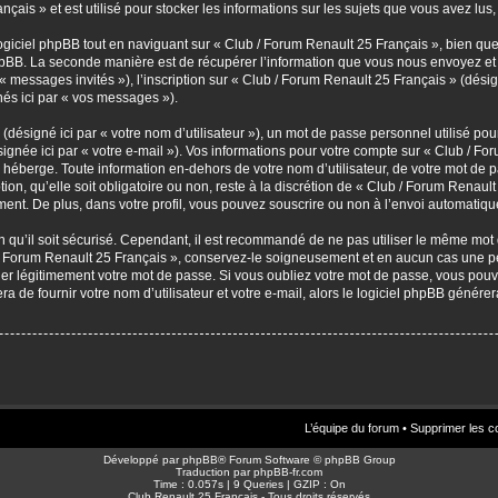
çais » et est utilisé pour stocker les informations sur les sujets que vous avez lus,
iciel phpBB tout en naviguant sur « Club / Forum Renault 25 Français », bien que
pBB. La seconde manière est de récupérer l’information que vous nous envoyez et qu
par « messages invités »), l’inscription sur « Club / Forum Renault 25 Français » (dé
nés ici par « vos messages »).
désigné ici par « votre nom d’utilisateur »), un mot de passe personnel utilisé pou
ignée ici par « votre e-mail »). Vos informations pour votre compte sur « Club / Fo
héberge. Toute information en-dehors de votre nom d’utilisateur, de votre mot de p
on, qu’elle soit obligatoire ou non, reste à la discrétion de « Club / Forum Renaul
ent. De plus, dans votre profil, vous pouvez souscrire ou non à l’envoi automatique
 qu’il soit sécurisé. Cependant, il est recommandé de ne pas utiliser le même mot de
/ Forum Renault 25 Français », conservez-le soigneusement et en aucun cas une pe
 légitimement votre mot de passe. Si vous oubliez votre mot de passe, vous pouvez
a de fournir votre nom d’utilisateur et votre e-mail, alors le logiciel phpBB géné
L’équipe du forum
•
Supprimer les c
Développé par
phpBB
® Forum Software © phpBB Group
Traduction par
phpBB-fr.com
Time : 0.057s | 9 Queries | GZIP : On
Club Renault 25 Français - Tous droits réservés