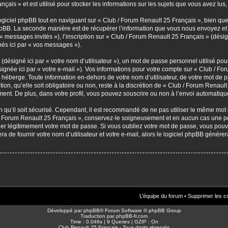
çais » et est utilisé pour stocker les informations sur les sujets que vous avez lus,
iciel phpBB tout en naviguant sur « Club / Forum Renault 25 Français », bien que
pBB. La seconde manière est de récupérer l’information que vous nous envoyez et qu
par « messages invités »), l’inscription sur « Club / Forum Renault 25 Français » (dé
nés ici par « vos messages »).
désigné ici par « votre nom d’utilisateur »), un mot de passe personnel utilisé pou
ignée ici par « votre e-mail »). Vos informations pour votre compte sur « Club / Fo
héberge. Toute information en-dehors de votre nom d’utilisateur, de votre mot de p
on, qu’elle soit obligatoire ou non, reste à la discrétion de « Club / Forum Renaul
ent. De plus, dans votre profil, vous pouvez souscrire ou non à l’envoi automatique
 qu’il soit sécurisé. Cependant, il est recommandé de ne pas utiliser le même mot de
/ Forum Renault 25 Français », conservez-le soigneusement et en aucun cas une pe
 légitimement votre mot de passe. Si vous oubliez votre mot de passe, vous pouvez
a de fournir votre nom d’utilisateur et votre e-mail, alors le logiciel phpBB géné
L’équipe du forum
•
Supprimer les c
Développé par
phpBB
® Forum Software © phpBB Group
Traduction par
phpBB-fr.com
Time : 0.046s | 9 Queries | GZIP : On
Club Renault 25 Français - Tous droits réservés