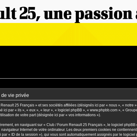
 de vie privée
enault 25 Français » et ses sociétés affiliées (désignés ici par « nous », « notre 
 ici par « ils », « eux », « leur », « logiciel phpBB », « www.phpbb.com », « Grou
lisation de votre part (désignée ici par « vos informations »).
rement, en naviguant sur « Club / Forum Renault 25 Français », le logiciel phpBB c
u navigateur Internet de votre ordinateur. Les deux premiers cookies ne contiennent q
né ici par « ID de la session »), qui vous sont automatiquement assignés par le logic