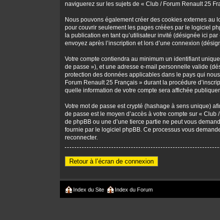
naviguerez sur les sujets de « Club / Forum Renault 25 Fran
Nous pouvons également créer des cookies externes au log
pour couvrir seulement les pages créées par le logiciel ph
la publication en tant qu’utilisateur invité (désignée ici 
envoyez après l’inscription et lors d’une connexion (désig
Votre compte contiendra au minimum un identifiant unique (
de passe »), et une adresse e-mail personnelle valide (dés
protection des données applicables dans le pays qui nous 
Forum Renault 25 Français » durant la procédure d’inscripti
quelle information de votre compte sera affichée publiquem
Votre mot de passe est crypté (hashage à sens unique) afin
de passe est le moyen d’accès à votre compte sur « Club 
de phpBB ou une d’une tierce partie ne peut vous demander
fournie par le logiciel phpBB. Ce processus vous demander
reconnecter.
Retour à l’écran de connexion
Index du Site
Index du Forum