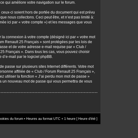
 ce qui améliore votre navigation sur le forum.
 ceux-ci soient hors de portée du document qui est prévu
e nous collectons. Ceci peut être, et n’est pas limité à:
signée ici par « votre compte ») et les messages que vous
r la connexion à votre compte (désigné ici par « votre mot
rum Renault 25 Français » sont protégées par les lois de
asse et de votre adresse e-mail requise par « Club /
t 25 Français ». Dans tous les cas, vous pouvez choisir
 d’e-mail par le logiciel phpBB.
 passe sur plusieurs sites Internet différents. Votre mot
rsonne affiliée de « Club / Forum Renault 25 Français »,
 utiliser la fonction « J’ai perdu mon mot de passe »
rera un nouveau mot de passe qui vous permettra de vous
ookies du forum
• Heures au format UTC + 1 heure [ Heure d’été ]