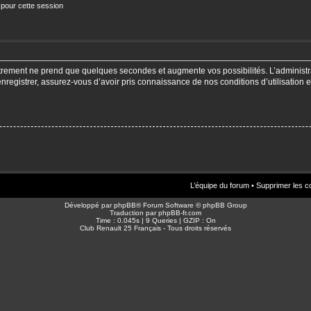
 pour cette session
strement ne prend que quelques secondes et augmente vos possibilités. L’adminis
enregistrer, assurez-vous d’avoir pris connaissance de nos conditions d’utilisation e
L’équipe du forum
•
Supprimer les c
Développé par
phpBB
® Forum Software © phpBB Group
Traduction par
phpBB-fr.com
Time : 0.045s | 9 Queries | GZIP : On
Club Renault 25 Français - Tous droits réservés