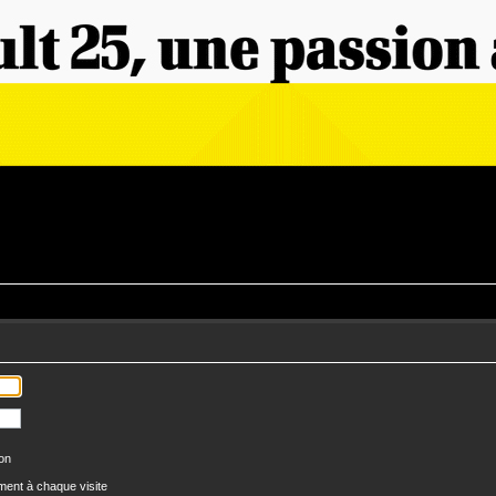
ion
ent à chaque visite