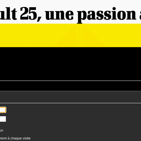
ion
ent à chaque visite