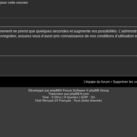
 pour cette session
strement ne prend que quelques secondes et augmente vos possibilités. L’adminis
enregistrer, assurez-vous d’avoir pris connaissance de nos conditions d’utilisation e
L’équipe du forum
•
Supprimer les c
Développé par
phpBB
® Forum Software © phpBB Group
Traduction par
phpBB-fr.com
Time : 0.061s | 9 Queries | GZIP : On
Club Renault 25 Français - Tous droits réservés