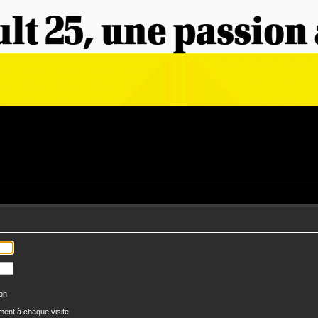
ion
ent à chaque visite