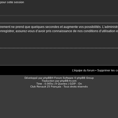
 pour cette session
strement ne prend que quelques secondes et augmente vos possibilités. L’adminis
enregistrer, assurez-vous d’avoir pris connaissance de nos conditions d’utilisation e
L’équipe du forum
•
Supprimer les c
Développé par
phpBB
® Forum Software © phpBB Group
Traduction par
phpBB-fr.com
Time : 0.065s | 9 Queries | GZIP : On
Club Renault 25 Français - Tous droits réservés