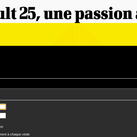
ion
ent à chaque visite