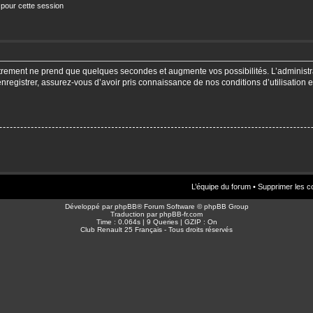
 pour cette session
strement ne prend que quelques secondes et augmente vos possibilités. L’adminis
enregistrer, assurez-vous d’avoir pris connaissance de nos conditions d’utilisation e
L’équipe du forum
•
Supprimer les c
Développé par
phpBB
® Forum Software © phpBB Group
Traduction par
phpBB-fr.com
Time : 0.064s | 9 Queries | GZIP : On
Club Renault 25 Français - Tous droits réservés