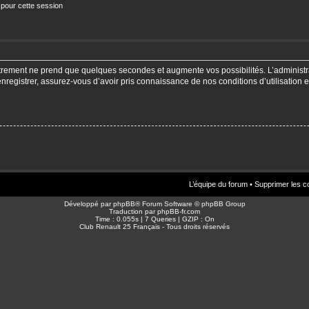
 pour cette session
strement ne prend que quelques secondes et augmente vos possibilités. L’adminis
enregistrer, assurez-vous d’avoir pris connaissance de nos conditions d’utilisation e
L’équipe du forum
•
Supprimer les c
Développé par
phpBB
® Forum Software © phpBB Group
Traduction par
phpBB-fr.com
Time : 0.055s | 7 Queries | GZIP : On
Club Renault 25 Français - Tous droits réservés