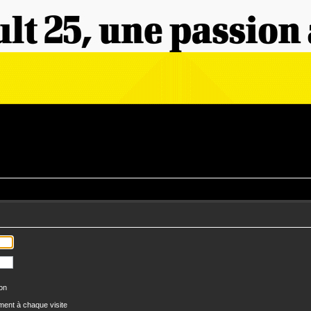
ion
ent à chaque visite