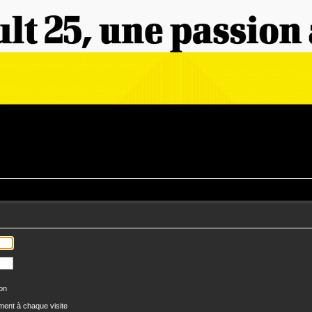
ion
ent à chaque visite