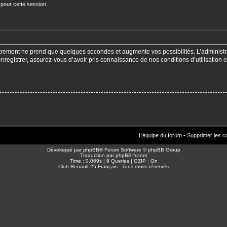
 pour cette session
strement ne prend que quelques secondes et augmente vos possibilités. L’adminis
enregistrer, assurez-vous d’avoir pris connaissance de nos conditions d’utilisation e
L’équipe du forum
•
Supprimer les c
Développé par
phpBB
® Forum Software © phpBB Group
Traduction par
phpBB-fr.com
Time : 0.069s | 9 Queries | GZIP : On
Club Renault 25 Français - Tous droits réservés