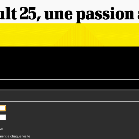
ion
ent à chaque visite