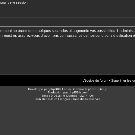
 pour cette session
strement ne prend que quelques secondes et augmente vos possibilités. L’adminis
enregistrer, assurez-vous d’avoir pris connaissance de nos conditions d’utilisation e
L’équipe du forum
•
Supprimer les c
Développé par
phpBB
® Forum Software © phpBB Group
Traduction par
phpBB-fr.com
Time : 0.061s | 9 Queries | GZIP : On
Club Renault 25 Français - Tous droits réservés