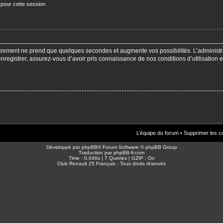
 pour cette session
strement ne prend que quelques secondes et augmente vos possibilités. L’adminis
enregistrer, assurez-vous d’avoir pris connaissance de nos conditions d’utilisation e
L’équipe du forum
•
Supprimer les c
Développé par
phpBB
® Forum Software © phpBB Group
Traduction par
phpBB-fr.com
Time : 0.046s | 7 Queries | GZIP : On
Club Renault 25 Français - Tous droits réservés