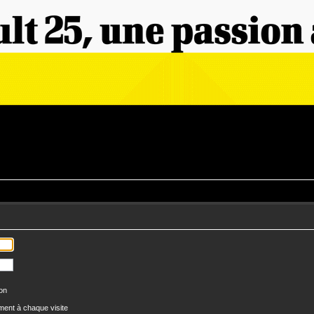
ion
ent à chaque visite