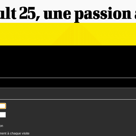
ion
ent à chaque visite