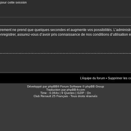
 pour cette session
strement ne prend que quelques secondes et augmente vos possibilités. L’adminis
enregistrer, assurez-vous d’avoir pris connaissance de nos conditions d’utilisation e
L’équipe du forum
•
Supprimer les c
Développé par
phpBB
® Forum Software © phpBB Group
Traduction par
phpBB-fr.com
Time : 0.064s | 9 Queries | GZIP : On
Club Renault 25 Français - Tous droits réservés