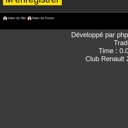
Index du Site
Index du Forum
Développé par
ph
Trad
Time : 0.
Club Renault 