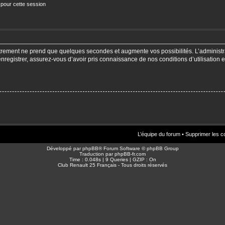
 pour cette session
strement ne prend que quelques secondes et augmente vos possibilités. L’adminis
enregistrer, assurez-vous d’avoir pris connaissance de nos conditions d’utilisation e
L’équipe du forum
•
Supprimer les c
Développé par
phpBB
® Forum Software © phpBB Group
Traduction par
phpBB-fr.com
Time : 0.048s | 9 Queries | GZIP : On
Club Renault 25 Français - Tous droits réservés