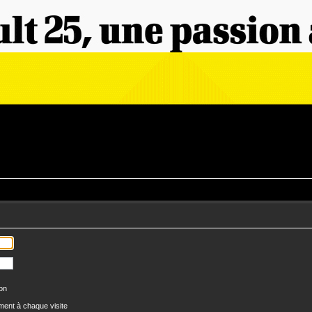
ion
ent à chaque visite