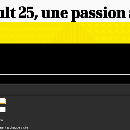
ion
ent à chaque visite