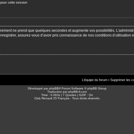
 pour cette session
strement ne prend que quelques secondes et augmente vos possibilités. L’adminis
enregistrer, assurez-vous d’avoir pris connaissance de nos conditions d’utilisation e
L’équipe du forum
•
Supprimer les c
Développé par
phpBB
® Forum Software © phpBB Group
Traduction par
phpBB-fr.com
Time : 0.063s | 7 Queries | GZIP : On
Club Renault 25 Français - Tous droits réservés