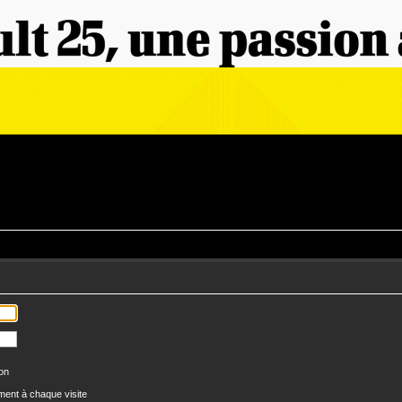
ion
ent à chaque visite