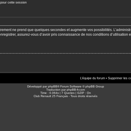
 pour cette session
strement ne prend que quelques secondes et augmente vos possibilités. L’adminis
enregistrer, assurez-vous d’avoir pris connaissance de nos conditions d’utilisation e
L’équipe du forum
•
Supprimer les c
Développé par
phpBB
® Forum Software © phpBB Group
Traduction par
phpBB-fr.com
Time : 0.064s | 7 Queries | GZIP : On
Club Renault 25 Français - Tous droits réservés