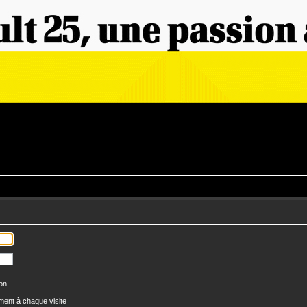
ion
ent à chaque visite