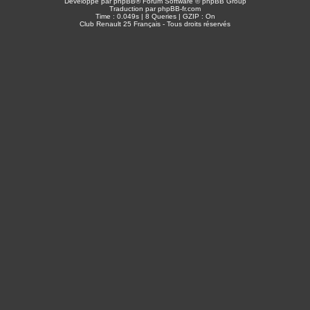
Développé par
phpBB
® Forum Software © phpBB Group
Traduction par
phpBB-fr.com
Time : 0.049s | 8 Queries | GZIP : On
Club Renault 25 Français - Tous droits réservés