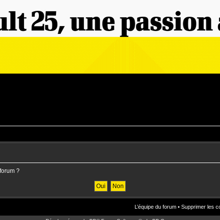
 forum ?
L’équipe du forum
•
Supprimer les c