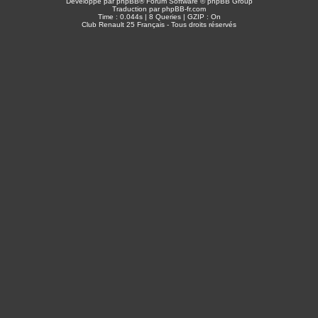
Développé par
phpBB
® Forum Software © phpBB Group
Traduction par
phpBB-fr.com
Time : 0.044s | 8 Queries | GZIP : On
Club Renault 25 Français - Tous droits réservés