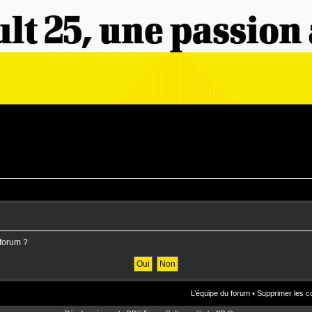
 forum ?
L’équipe du forum
•
Supprimer les c