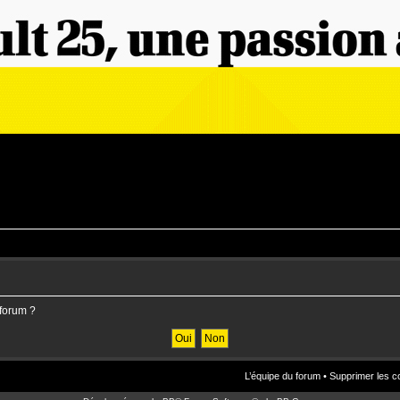
 forum ?
L’équipe du forum
•
Supprimer les c