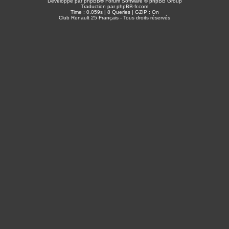
Développé par
phpBB
® Forum Software © phpBB Group
Traduction par
phpBB-fr.com
Time : 0.059s | 8 Queries | GZIP : On
Club Renault 25 Français - Tous droits réservés