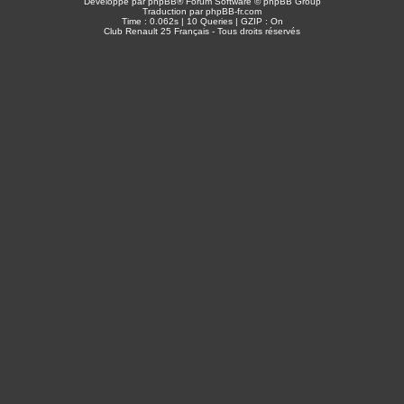
Développé par
phpBB
® Forum Software © phpBB Group
Traduction par
phpBB-fr.com
Time : 0.062s | 10 Queries | GZIP : On
Club Renault 25 Français - Tous droits réservés