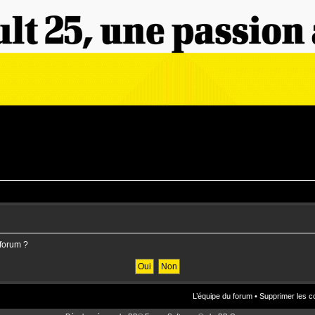
 forum ?
L’équipe du forum
•
Supprimer les c