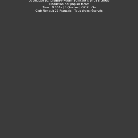
Développé par
phpBB
® Forum Software © phpBB Group
Traduction par
phpBB-fr.com
Time : 0.044s | 8 Queries | GZIP : On
Club Renault 25 Français - Tous droits réservés