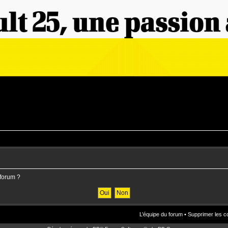
 forum ?
L’équipe du forum
•
Supprimer les c