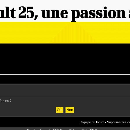
 forum ?
L’équipe du forum
•
Supprimer les c