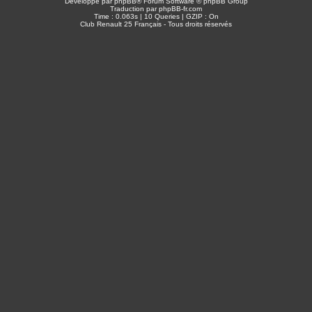
Développé par
phpBB
® Forum Software © phpBB Group
Traduction par
phpBB-fr.com
Time : 0.063s | 10 Queries | GZIP : On
Club Renault 25 Français - Tous droits réservés