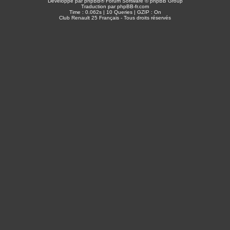
Développé par
phpBB
® Forum Software © phpBB Group
Traduction par
phpBB-fr.com
Time : 0.062s | 10 Queries | GZIP : On
Club Renault 25 Français - Tous droits réservés