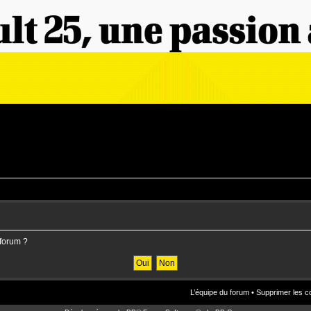
 forum ?
L’équipe du forum
•
Supprimer les c