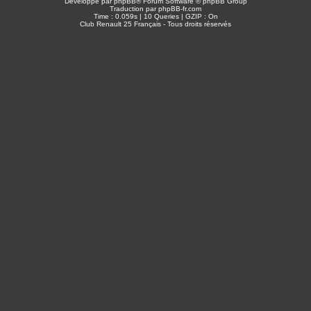
Développé par
phpBB
® Forum Software © phpBB Group
Traduction par
phpBB-fr.com
Time : 0.059s | 10 Queries | GZIP : On
Club Renault 25 Français - Tous droits réservés