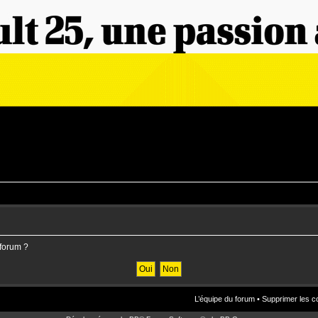
 forum ?
L’équipe du forum
•
Supprimer les c