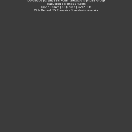
Développé par
phpBB
® Forum Software © phpBB Group
Traduction par
phpBB-fr.com
Time : 0.062s | 8 Queries | GZIP : On
Club Renault 25 Français - Tous droits réservés