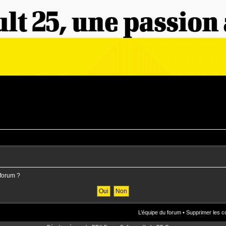
 forum ?
L’équipe du forum
•
Supprimer les c