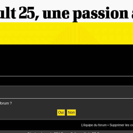
 forum ?
L’équipe du forum
•
Supprimer les c