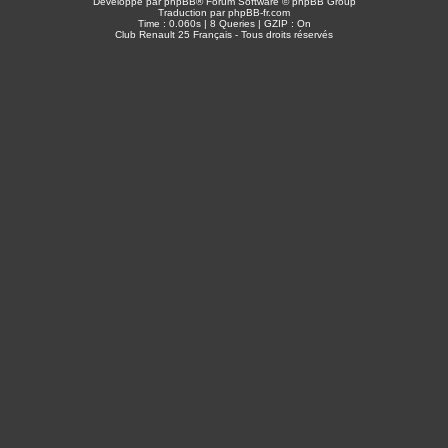
Développé par
phpBB
® Forum Software © phpBB Group
Traduction par
phpBB-fr.com
Time : 0.060s | 8 Queries | GZIP : On
Club Renault 25 Français - Tous droits réservés