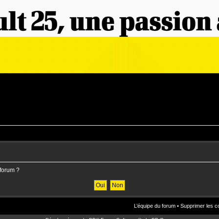
 forum ?
L’équipe du forum
•
Supprimer les c