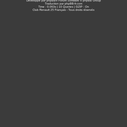
Développé par
phpBB
® Forum Software © phpBB Group
Traduction par
phpBB-fr.com
Time : 0.063s | 10 Queries | GZIP : On
Club Renault 25 Français - Tous droits réservés