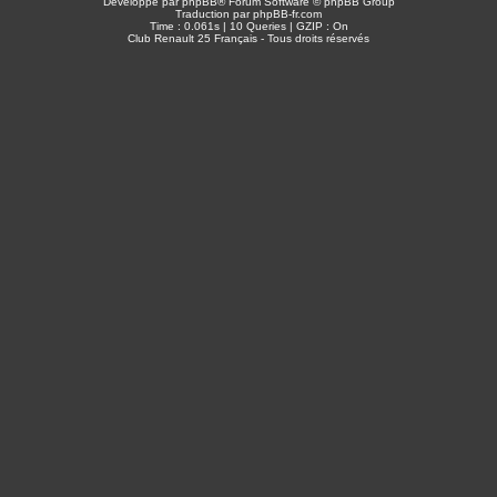
Développé par
phpBB
® Forum Software © phpBB Group
Traduction par
phpBB-fr.com
Time : 0.061s | 10 Queries | GZIP : On
Club Renault 25 Français - Tous droits réservés