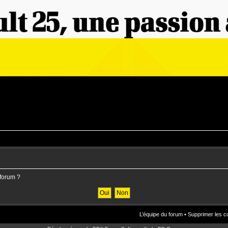
 forum ?
L’équipe du forum
•
Supprimer les c